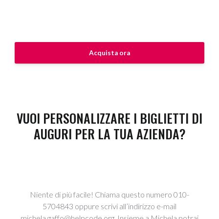
Acquista ora
VUOI PERSONALIZZARE I BIGLIETTI DI
AUGURI PER LA TUA AZIENDA?
Niente di più facile! Chiama questo numero 010-
5704843 oppure scrivi all’indirizzo e-mail
michela.gaffo@helpcode.org. Insieme a Michela potrai