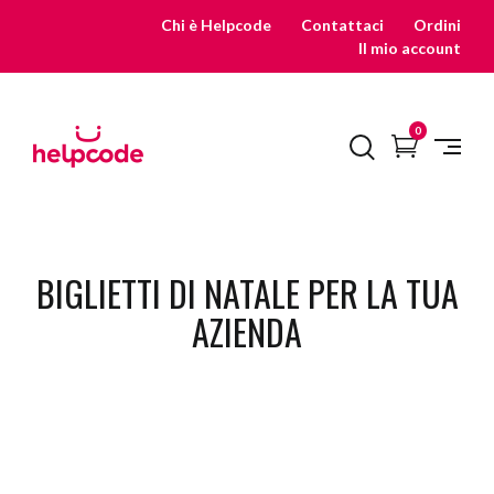
Skip
Chi è Helpcode
Contattaci
Ordini
to
Il mio account
content
REGALA
0
UN
SORRISO
CON
HELPCODE
BIGLIETTI DI NATALE PER LA TUA
AZIENDA