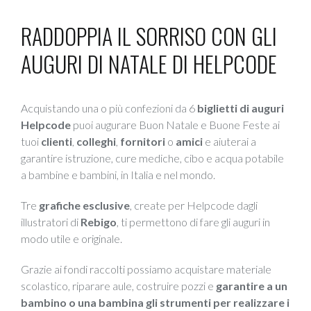
RADDOPPIA IL SORRISO CON GLI
AUGURI DI NATALE DI HELPCODE
Acquistando una o più confezioni da 6
biglietti di auguri
Helpcode
puoi augurare Buon Natale e Buone Feste ai
tuoi
clienti
,
colleghi
,
fornitori
o
amici
e aiuterai a
garantire istruzione, cure mediche, cibo e acqua potabile
a bambine e bambini, in Italia e nel mondo.
Tre
grafiche esclusive
, create per Helpcode dagli
illustratori di
Rebigo
, ti permettono di fare gli auguri in
modo utile e originale.
Grazie ai fondi raccolti possiamo acquistare materiale
scolastico, riparare aule, costruire pozzi e
garantire a un
bambino o una bambina gli strumenti per realizzare i