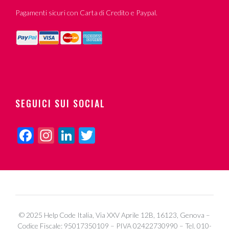
Pagamenti sicuri con Carta di Credito e Paypal.
SEGUICI SUI SOCIAL
Facebook
Instagram
LinkedIn
Twitter
© 2025 Help Code Italia, Via XXV Aprile 12B, 16123, Genova –
Codice Fiscale: 95017350109 – PIVA 02422730990 – Tel. 010-