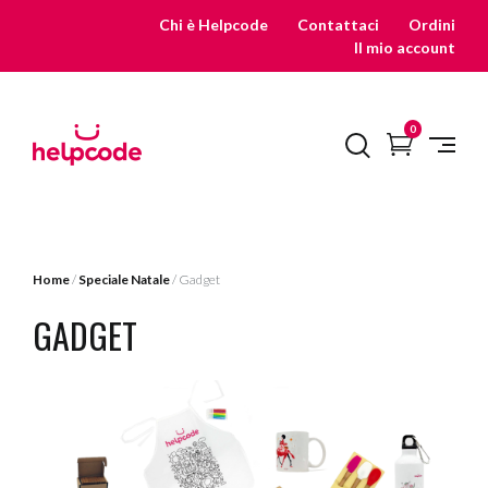
Skip
Chi è Helpcode
Contattaci
Ordini
to
Il mio account
content
REGALA
0
UN
SORRISO
CON
HELPCODE
Home
/
Speciale Natale
/ Gadget
GADGET